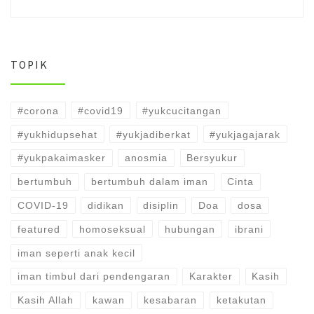
TOPIK
#corona
#covid19
#yukcucitangan
#yukhidupsehat
#yukjadiberkat
#yukjagajarak
#yukpakaimasker
anosmia
Bersyukur
bertumbuh
bertumbuh dalam iman
Cinta
COVID-19
didikan
disiplin
Doa
dosa
featured
homoseksual
hubungan
ibrani
iman seperti anak kecil
iman timbul dari pendengaran
Karakter
Kasih
Kasih Allah
kawan
kesabaran
ketakutan