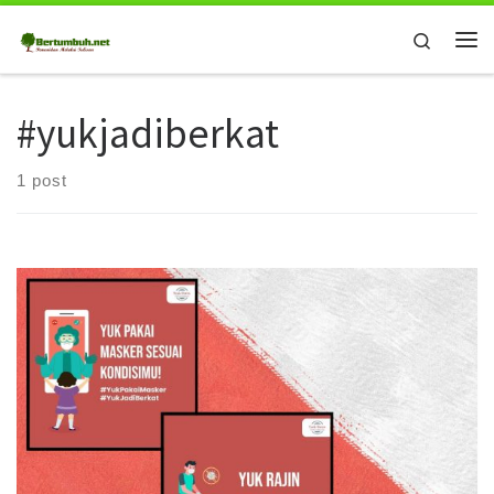
Skip to content
Search
Me
#yukjadiberkat
1 post