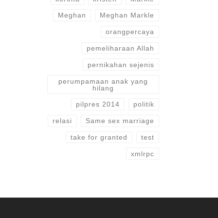
Meghan
Meghan Markle
orangpercaya
pemeliharaan Allah
pernikahan sejenis
perumpamaan anak yang
hilang
pilpres 2014
politik
relasi
Same sex marriage
take for granted
test
xmlrpc