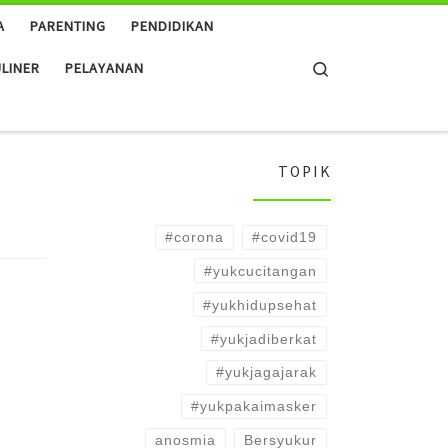
A
PARENTING
PENDIDIKAN
Search
LINER
PELAYANAN
TOPIK
#corona
#covid19
#yukcucitangan
#yukhidupsehat
#yukjadiberkat
#yukjagajarak
#yukpakaimasker
anosmia
Bersyukur