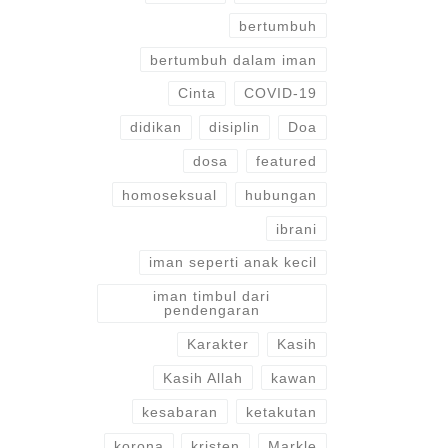
bertumbuh
bertumbuh dalam iman
Cinta
COVID-19
didikan
disiplin
Doa
dosa
featured
homoseksual
hubungan
ibrani
iman seperti anak kecil
iman timbul dari
pendengaran
Karakter
Kasih
Kasih Allah
kawan
kesabaran
ketakutan
korona
kristen
Markle