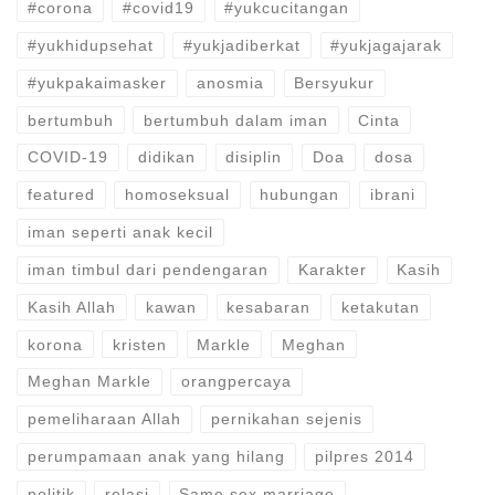
#corona
#covid19
#yukcucitangan
#yukhidupsehat
#yukjadiberkat
#yukjagajarak
#yukpakaimasker
anosmia
Bersyukur
bertumbuh
bertumbuh dalam iman
Cinta
COVID-19
didikan
disiplin
Doa
dosa
featured
homoseksual
hubungan
ibrani
iman seperti anak kecil
iman timbul dari pendengaran
Karakter
Kasih
Kasih Allah
kawan
kesabaran
ketakutan
korona
kristen
Markle
Meghan
Meghan Markle
orangpercaya
pemeliharaan Allah
pernikahan sejenis
perumpamaan anak yang hilang
pilpres 2014
politik
relasi
Same sex marriage