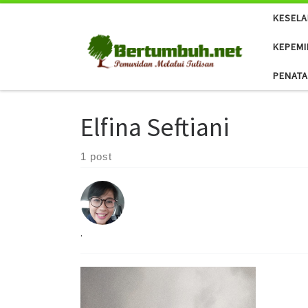
KESEL
Skip to content
KEPEMI
PENAT
Elfina Seftiani
1 post
.