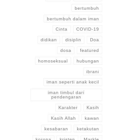
bertumbuh
bertumbuh dalam iman
Cinta
COVID-19
didikan
disiplin
Doa
dosa
featured
homoseksual
hubungan
ibrani
iman seperti anak kecil
iman timbul dari
pendengaran
Karakter
Kasih
Kasih Allah
kawan
kesabaran
ketakutan
korona
kristen
Markle