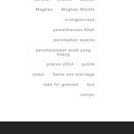
Meghan
Meghan Markle
orangpercaya
pemeliharaan Allah
pernikahan sejenis
perumpamaan anak yang
hilang
pilpres 2014
politik
relasi
Same sex marriage
take for granted
test
xmlrpc