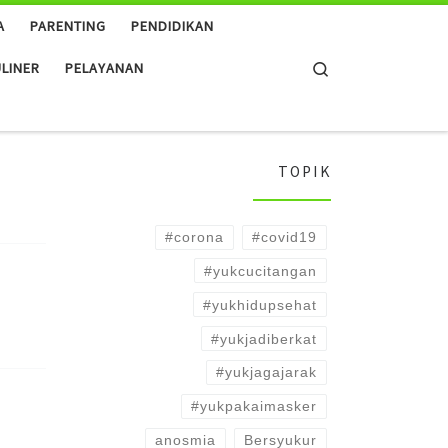
A
PARENTING
PENDIDIKAN
Search
LINER
PELAYANAN
TOPIK
#corona
#covid19
#yukcucitangan
#yukhidupsehat
#yukjadiberkat
#yukjagajarak
#yukpakaimasker
anosmia
Bersyukur