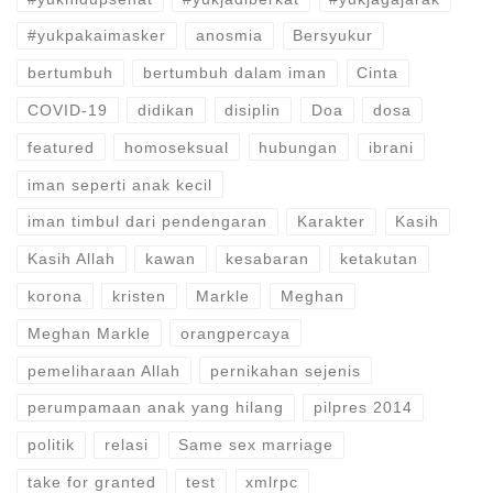
#yukpakaimasker
anosmia
Bersyukur
bertumbuh
bertumbuh dalam iman
Cinta
COVID-19
didikan
disiplin
Doa
dosa
featured
homoseksual
hubungan
ibrani
iman seperti anak kecil
iman timbul dari pendengaran
Karakter
Kasih
Kasih Allah
kawan
kesabaran
ketakutan
korona
kristen
Markle
Meghan
Meghan Markle
orangpercaya
pemeliharaan Allah
pernikahan sejenis
perumpamaan anak yang hilang
pilpres 2014
politik
relasi
Same sex marriage
take for granted
test
xmlrpc