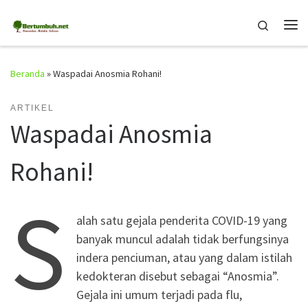
Skip to content
Search
Me
Beranda
»
Waspadai Anosmia Rohani!
ARTIKEL
Waspadai Anosmia
Rohani!
S
alah satu gejala penderita COVID-19 yang
banyak muncul adalah tidak berfungsinya
indera penciuman, atau yang dalam istilah
kedokteran disebut sebagai “Anosmia”.
Gejala ini umum terjadi pada flu,