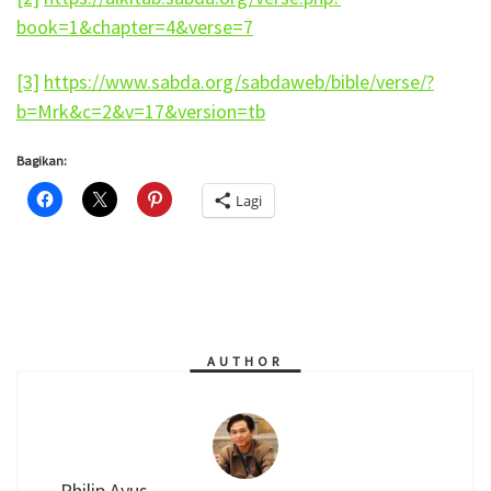
book=1&chapter=4&verse=7
[3]
https://www.sabda.org/sabdaweb/bible/verse/?
b=Mrk&c=2&v=17&version=tb
Bagikan:
Lagi
AUTHOR
Philip Ayus