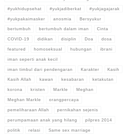
#yukhidupsehat
#yukjadiberkat
#yukjagajarak
#yukpakaimasker
anosmia
Bersyukur
bertumbuh
bertumbuh dalam iman
Cinta
COVID-19
didikan
disiplin
Doa
dosa
featured
homoseksual
hubungan
ibrani
iman seperti anak kecil
iman timbul dari pendengaran
Karakter
Kasih
Kasih Allah
kawan
kesabaran
ketakutan
korona
kristen
Markle
Meghan
Meghan Markle
orangpercaya
pemeliharaan Allah
pernikahan sejenis
perumpamaan anak yang hilang
pilpres 2014
politik
relasi
Same sex marriage