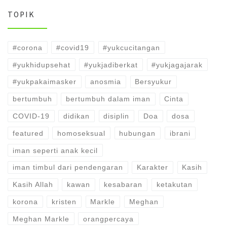
TOPIK
#corona
#covid19
#yukcucitangan
#yukhidupsehat
#yukjadiberkat
#yukjagajarak
#yukpakaimasker
anosmia
Bersyukur
bertumbuh
bertumbuh dalam iman
Cinta
COVID-19
didikan
disiplin
Doa
dosa
featured
homoseksual
hubungan
ibrani
iman seperti anak kecil
iman timbul dari pendengaran
Karakter
Kasih
Kasih Allah
kawan
kesabaran
ketakutan
korona
kristen
Markle
Meghan
Meghan Markle
orangpercaya