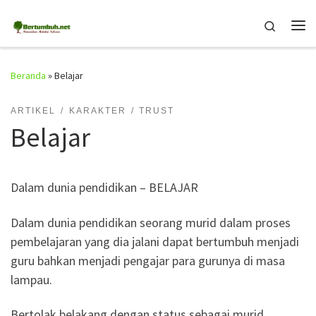
Skip to content
Search
Me
Beranda
»
Belajar
ARTIKEL
KARAKTER
TRUST
Belajar
Dalam dunia pendidikan – BELAJAR
Dalam dunia pendidikan seorang murid dalam proses
pembelajaran yang dia jalani dapat bertumbuh menjadi
guru bahkan menjadi pengajar para gurunya di masa
lampau.
Bertolak belakang dengan status sebagai murid