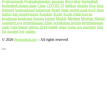
#yukjagajarak
#yukpakaimasker
anosmia
Bersyukur
bertumbuh
bertumbuh dalam iman
Cinta
COVID-19
didikan
disiplin
Doa
dosa
featured
homoseksual
hubungan
ibrani
iman seperti anak kecil
iman
timbul dari pendengaran
Karakter
Kasih
Kasih Allah
kawan
kesabaran
ketakutan
korona
kristen
Markle
Meghan
Meghan Markle
orangpercaya
pemeliharaan Allah
pernikahan sejenis
perumpamaan
anak yang hilang
pilpres 2014
politik
relasi
Same sex marriage
take
for granted
test
xmlrpc
© 2026
Bertumbuh.net
–
All rights reserved