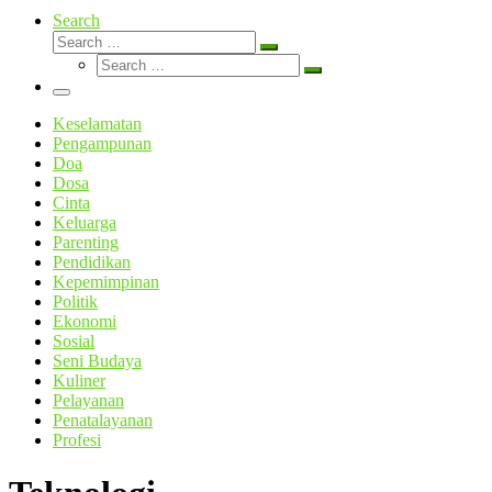
Search
Search
Search
Search
…
Search
…
Menu
Keselamatan
Pengampunan
Doa
Dosa
Cinta
Keluarga
Parenting
Pendidikan
Kepemimpinan
Politik
Ekonomi
Sosial
Seni Budaya
Kuliner
Pelayanan
Penatalayanan
Profesi