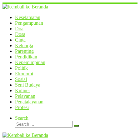
Skip
to
content
Keselamatan
Pengampunan
Doa
Dosa
Cinta
Keluarga
Parenting
Pendidikan
Kepemimpinan
Politik
Ekonomi
Sosial
Seni Budaya
Kuliner
Pelayanan
Penatalayanan
Profesi
Search
Search
Search
…