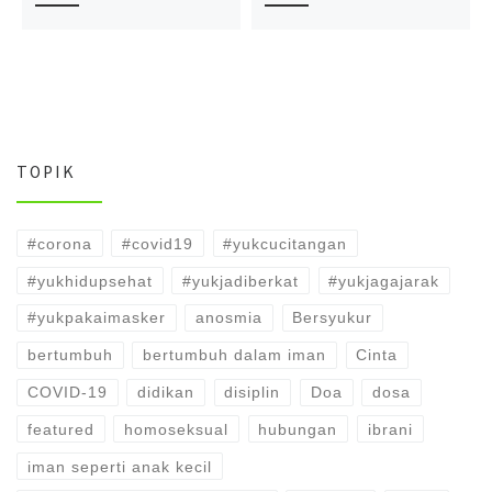
TOPIK
#corona
#covid19
#yukcucitangan
#yukhidupsehat
#yukjadiberkat
#yukjagajarak
#yukpakaimasker
anosmia
Bersyukur
bertumbuh
bertumbuh dalam iman
Cinta
COVID-19
didikan
disiplin
Doa
dosa
featured
homoseksual
hubungan
ibrani
iman seperti anak kecil