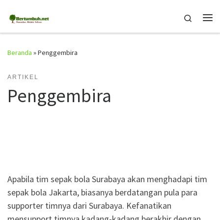
Skip to content
Search
Me
Beranda
»
Penggembira
ARTIKEL
Penggembira
Apabila tim sepak bola Surabaya akan menghadapi tim
sepak bola Jakarta, biasanya berdatangan pula para
supporter timnya dari Surabaya. Kefanatikan
mensupport timnya kadang-kadang berakhir dengan