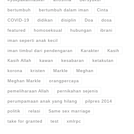
bertumbuh
bertumbuh dalam iman
Cinta
COVID-19
didikan
disiplin
Doa
dosa
featured
homoseksual
hubungan
ibrani
iman seperti anak kecil
iman timbul dari pendengaran
Karakter
Kasih
Kasih Allah
kawan
kesabaran
ketakutan
korona
kristen
Markle
Meghan
Meghan Markle
orangpercaya
pemeliharaan Allah
pernikahan sejenis
perumpamaan anak yang hilang
pilpres 2014
politik
relasi
Same sex marriage
take for granted
test
xmlrpc