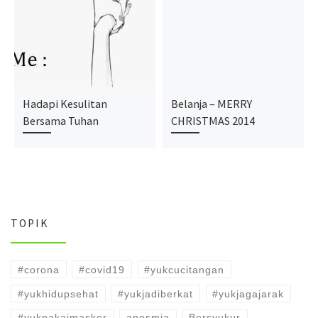
Hadapi Kesulitan
Belanja – MERRY
Bersama Tuhan
CHRISTMAS 2014
TOPIK
#corona
#covid19
#yukcucitangan
#yukhidupsehat
#yukjadiberkat
#yukjagajarak
#yukpakaimasker
anosmia
Bersyukur