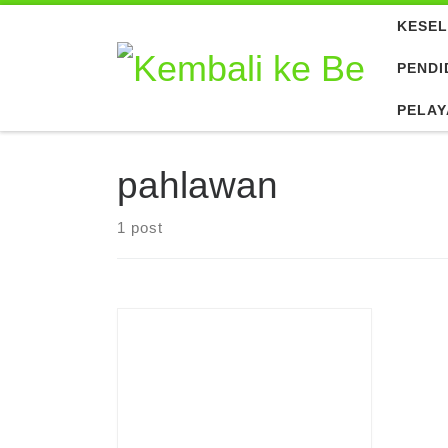
KESE
Skip to content
PENDI
PELA
pahlawan
1 post