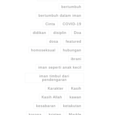
bertumbuh
bertumbuh dalam iman
Cinta
COVID-19
didikan
disiplin
Doa
dosa
featured
homoseksual
hubungan
ibrani
iman seperti anak kecil
iman timbul dari
pendengaran
Karakter
Kasih
Kasih Allah
kawan
kesabaran
ketakutan
korona
kristen
Markle