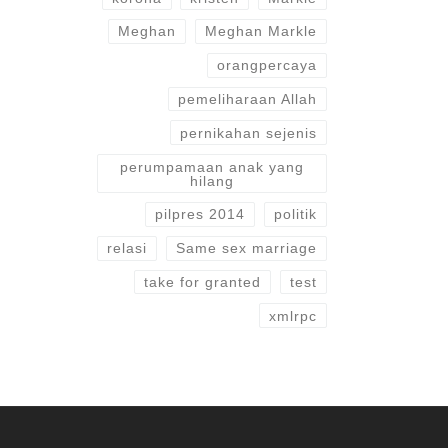
Meghan
Meghan Markle
orangpercaya
pemeliharaan Allah
pernikahan sejenis
perumpamaan anak yang
hilang
pilpres 2014
politik
relasi
Same sex marriage
take for granted
test
xmlrpc