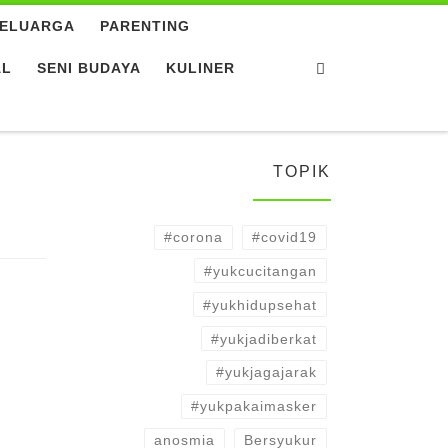
ELUARGA
PARENTING
Search
AL
SENI BUDAYA
KULINER
TOPIK
#corona
#covid19
#yukcucitangan
#yukhidupsehat
#yukjadiberkat
#yukjagajarak
#yukpakaimasker
anosmia
Bersyukur