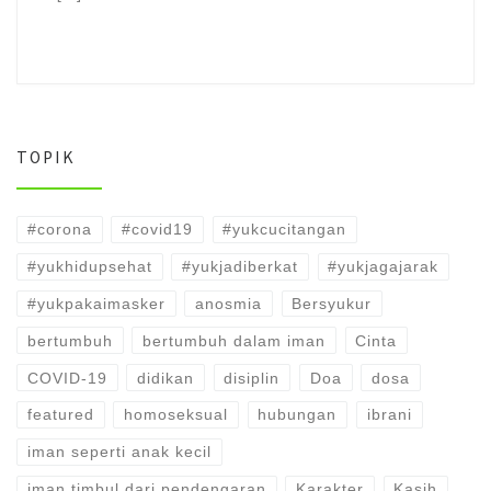
TOPIK
#corona
#covid19
#yukcucitangan
#yukhidupsehat
#yukjadiberkat
#yukjagajarak
#yukpakaimasker
anosmia
Bersyukur
bertumbuh
bertumbuh dalam iman
Cinta
COVID-19
didikan
disiplin
Doa
dosa
featured
homoseksual
hubungan
ibrani
iman seperti anak kecil
iman timbul dari pendengaran
Karakter
Kasih