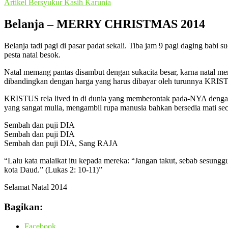
Artikel
Bersyukur
Kasih Karunia
Belanja – MERRY CHRISTMAS 2014
Belanja tadi pagi di pasar padat sekali. Tiba jam 9 pagi daging bab
pesta natal besok.
Natal memang pantas disambut dengan sukacita besar, karna natal mer
dibandingkan dengan harga yang harus dibayar oleh turunnya KRI
KRISTUS rela lived in di dunia yang memberontak pada-NYA denga
yang sangat mulia, mengambil rupa manusia bahkan bersedia mati se
Sembah dan puji DIA
Sembah dan puji DIA
Sembah dan puji DIA, Sang RAJA
“Lalu kata malaikat itu kepada mereka: “Jangan takut, sebab sesungg
kota Daud.” (Lukas 2: 10-11)”
Selamat Natal 2014
Bagikan:
Facebook