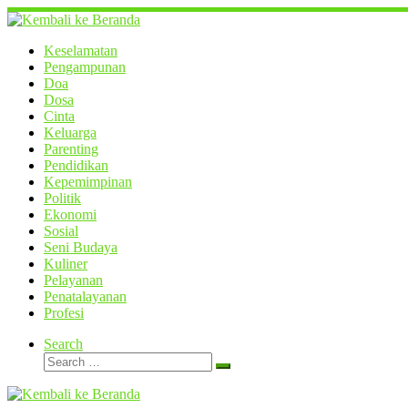
Skip
to
content
Keselamatan
Pengampunan
Doa
Dosa
Cinta
Keluarga
Parenting
Pendidikan
Kepemimpinan
Politik
Ekonomi
Sosial
Seni Budaya
Kuliner
Pelayanan
Penatalayanan
Profesi
Search
Search
Search
…