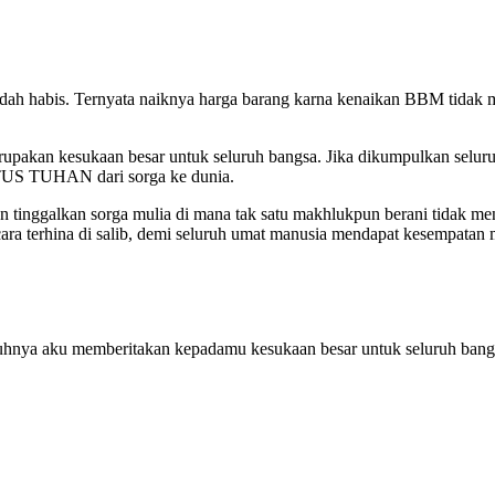
i sudah habis. Ternyata naiknya harga barang karna kenaikan BBM tida
upakan kesukaan besar untuk seluruh bangsa. Jika dikumpulkan seluruh
STUS TUHAN dari sorga ke dunia.
n tinggalkan sorga mulia di mana tak satu makhlukpun berani tida
cara terhina di salib, demi seluruh umat manusia mendapat kesempata
uhnya aku memberitakan kepadamu kesukaan besar untuk seluruh bangsa: 