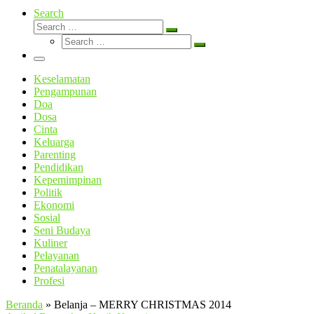
Search
Search
Search
Search
…
Search
…
Menu
Keselamatan
Pengampunan
Doa
Dosa
Cinta
Keluarga
Parenting
Pendidikan
Kepemimpinan
Politik
Ekonomi
Sosial
Seni Budaya
Kuliner
Pelayanan
Penatalayanan
Profesi
Beranda
»
Belanja – MERRY CHRISTMAS 2014