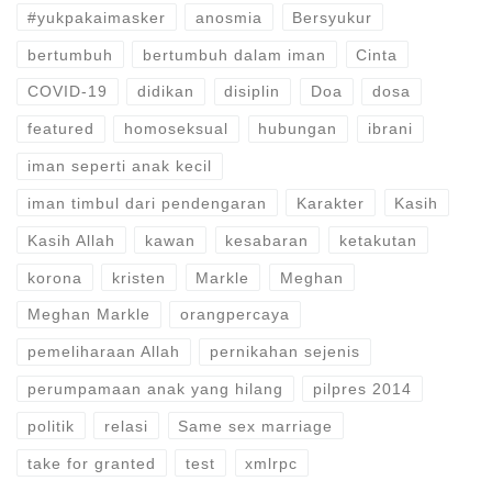
#yukpakaimasker
anosmia
Bersyukur
bertumbuh
bertumbuh dalam iman
Cinta
COVID-19
didikan
disiplin
Doa
dosa
featured
homoseksual
hubungan
ibrani
iman seperti anak kecil
iman timbul dari pendengaran
Karakter
Kasih
Kasih Allah
kawan
kesabaran
ketakutan
korona
kristen
Markle
Meghan
Meghan Markle
orangpercaya
pemeliharaan Allah
pernikahan sejenis
perumpamaan anak yang hilang
pilpres 2014
politik
relasi
Same sex marriage
take for granted
test
xmlrpc