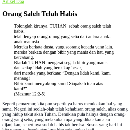
Artikel
Doa
Orang Saleh Telah Habis
Tolonglah kiranya, TUHAN, sebab orang saleh telah
habis,
telah lenyap orang-orang yang setia dari antara anak-
anak manusia.
Mereka berkata dusta, yang seorang kepada yang lain,
mereka berkata dengan bibir yang manis dan hati yang
bercabang.
Biarlah TUHAN mengerat segala bibir yang manis
dan setiap lidah yang bercakap besar,
dari mereka yang berkata: “Dengan lidah kami, kami
menang!
Bibir kami menyokong kami! Siapakah tuan atas
kami?”
(Mazmur 12:2-5)
Seperti pemazmur, kita pun sepertinya harus mendoakan hal yang
sama. Negeri ini seolah-olah telah kehabisan orang saleh, alias orang
yang hidup takut akan Tuhan. Demikian pula halnya dengan orang-
orang yang setia, yang melakukan apa yang dikatakan atau
dijanjikan, sepertinya sudah habis tak bersisa. Sosok yang hari ini
kita percayai, besok atau lusa bisa saja ingkar janji.