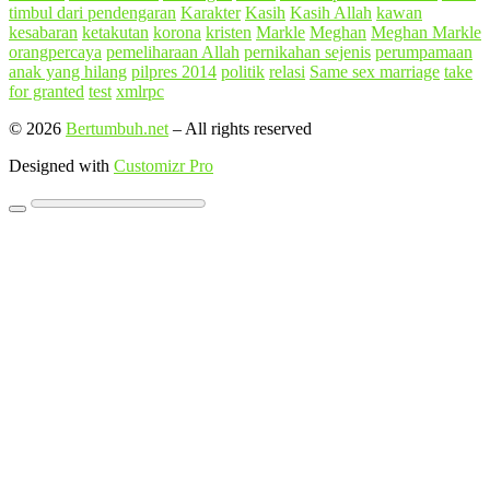
timbul dari pendengaran
Karakter
Kasih
Kasih Allah
kawan
kesabaran
ketakutan
korona
kristen
Markle
Meghan
Meghan Markle
orangpercaya
pemeliharaan Allah
pernikahan sejenis
perumpamaan
anak yang hilang
pilpres 2014
politik
relasi
Same sex marriage
take
for granted
test
xmlrpc
© 2026
Bertumbuh.net
–
All rights reserved
Designed with
Customizr Pro