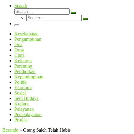
Search
Search
Search
Search
…
Search
…
Menu
Keselamatan
Pengampunan
Doa
Dosa
Cinta
Keluarga
Parenting
Pendidikan
Kepemimpinan
Politik
Ekonomi
Sosial
Seni Budaya
Kuliner
Pelayanan
Penatalayanan
Profesi
Beranda
»
Orang Saleh Telah Habis