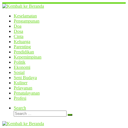
Skip
to
content
Keselamatan
Pengampunan
Doa
Dosa
Cinta
Keluarga
Parenting
Pendidikan
Kepemimpinan
Politik
Ekonomi
Sosial
Seni Budaya
Kuliner
Pelayanan
Penatalayanan
Profesi
Search
Search
Search
…