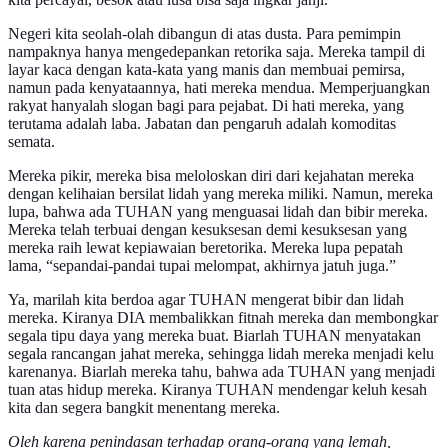
Negeri kita seolah-olah dibangun di atas dusta. Para pemimpin
nampaknya hanya mengedepankan retorika saja. Mereka tampil di
layar kaca dengan kata-kata yang manis dan membuai pemirsa,
namun pada kenyataannya, hati mereka mendua. Memperjuangkan
rakyat hanyalah slogan bagi para pejabat. Di hati mereka, yang
terutama adalah laba. Jabatan dan pengaruh adalah komoditas
semata.
Mereka pikir, mereka bisa meloloskan diri dari kejahatan mereka
dengan kelihaian bersilat lidah yang mereka miliki. Namun, mereka
lupa, bahwa ada TUHAN yang menguasai lidah dan bibir mereka.
Mereka telah terbuai dengan kesuksesan demi kesuksesan yang
mereka raih lewat kepiawaian beretorika. Mereka lupa pepatah
lama, “sepandai-pandai tupai melompat, akhirnya jatuh juga.”
Ya, marilah kita berdoa agar TUHAN mengerat bibir dan lidah
mereka. Kiranya DIA membalikkan fitnah mereka dan membongkar
segala tipu daya yang mereka buat. Biarlah TUHAN menyatakan
segala rancangan jahat mereka, sehingga lidah mereka menjadi kelu
karenanya. Biarlah mereka tahu, bahwa ada TUHAN yang menjadi
tuan atas hidup mereka. Kiranya TUHAN mendengar keluh kesah
kita dan segera bangkit menentang mereka.
Oleh karena penindasan terhadap orang-orang yang lemah,