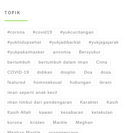
TOPIK
#corona
#covid19
#yukcucitangan
#yukhidupsehat
#yukjadiberkat
#yukjagajarak
#yukpakaimasker
anosmia
Bersyukur
bertumbuh
bertumbuh dalam iman
Cinta
COVID-19
didikan
disiplin
Doa
dosa
featured
homoseksual
hubungan
ibrani
iman seperti anak kecil
iman timbul dari pendengaran
Karakter
Kasih
Kasih Allah
kawan
kesabaran
ketakutan
korona
kristen
Markle
Meghan
Meghan Markle
orangpercaya