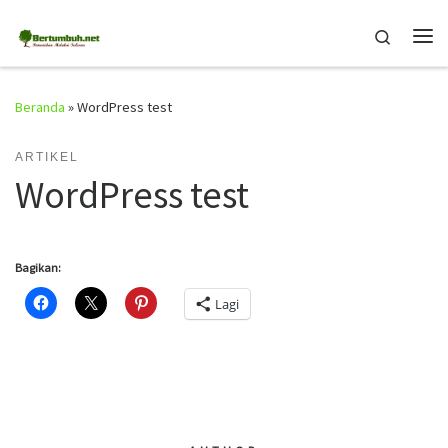
Skip to content
Search
Me
Beranda
»
WordPress test
ARTIKEL
WordPress test
Bagikan:
Lagi