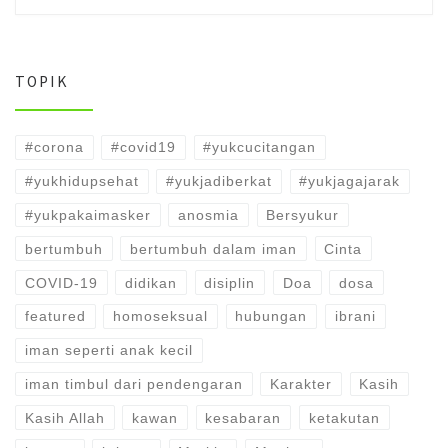
TOPIK
#corona
#covid19
#yukcucitangan
#yukhidupsehat
#yukjadiberkat
#yukjagajarak
#yukpakaimasker
anosmia
Bersyukur
bertumbuh
bertumbuh dalam iman
Cinta
COVID-19
didikan
disiplin
Doa
dosa
featured
homoseksual
hubungan
ibrani
iman seperti anak kecil
iman timbul dari pendengaran
Karakter
Kasih
Kasih Allah
kawan
kesabaran
ketakutan