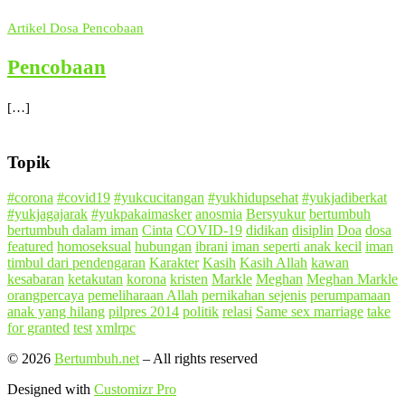
Artikel
Dosa
Pencobaan
Pencobaan
[…]
Topik
#corona
#covid19
#yukcucitangan
#yukhidupsehat
#yukjadiberkat
#yukjagajarak
#yukpakaimasker
anosmia
Bersyukur
bertumbuh
bertumbuh dalam iman
Cinta
COVID-19
didikan
disiplin
Doa
dosa
featured
homoseksual
hubungan
ibrani
iman seperti anak kecil
iman
timbul dari pendengaran
Karakter
Kasih
Kasih Allah
kawan
kesabaran
ketakutan
korona
kristen
Markle
Meghan
Meghan Markle
orangpercaya
pemeliharaan Allah
pernikahan sejenis
perumpamaan
anak yang hilang
pilpres 2014
politik
relasi
Same sex marriage
take
for granted
test
xmlrpc
© 2026
Bertumbuh.net
–
All rights reserved
Designed with
Customizr Pro