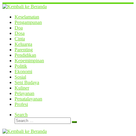
Skip
to
content
Keselamatan
Pengampunan
Doa
Dosa
Cinta
Keluarga
Parenting
Pendidikan
Kepemimpinan
Politik
Ekonomi
Sosial
Seni Budaya
Kuliner
Pelayanan
Penatalayanan
Profesi
Search
Search
Search
…