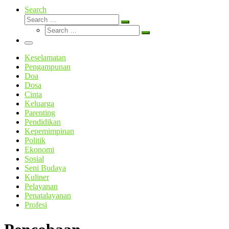
Search
Search
Search
Search
…
Search
…
Menu
Keselamatan
Pengampunan
Doa
Dosa
Cinta
Keluarga
Parenting
Pendidikan
Kepemimpinan
Politik
Ekonomi
Sosial
Seni Budaya
Kuliner
Pelayanan
Penatalayanan
Profesi