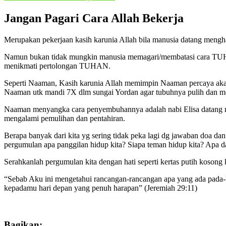
Jangan Pagari Cara Allah Bekerja
Merupakan pekerjaan kasih karunia Allah bila manusia datang me
Namun bukan tidak mungkin manusia memagari/membatasi cara TUH
menikmati pertolongan TUHAN.
Seperti Naaman, Kasih karunia Allah memimpin Naaman percaya aka
Naaman utk mandi 7X dlm sungai Yordan agar tubuhnya pulih dan men
Naaman menyangka cara penyembuhannya adalah nabi Elisa datang me
mengalami pemulihan dan pentahiran.
Berapa banyak dari kita yg sering tidak peka lagi dg jawaban do
pergumulan apa panggilan hidup kita? Siapa teman hidup kita? Apa d
Serahkanlah pergumulan kita dengan hati seperti kertas putih kos
“Sebab Aku ini mengetahui rancangan-rancangan apa yang ada pada
kepadamu hari depan yang penuh harapan” (Jeremiah 29:11)
Bagikan: