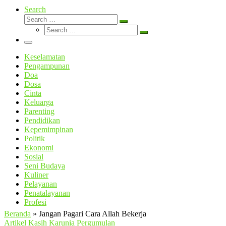
Search
Search
Search
Search
…
Search
…
Menu
Keselamatan
Pengampunan
Doa
Dosa
Cinta
Keluarga
Parenting
Pendidikan
Kepemimpinan
Politik
Ekonomi
Sosial
Seni Budaya
Kuliner
Pelayanan
Penatalayanan
Profesi
Beranda
»
Jangan Pagari Cara Allah Bekerja
Artikel
Kasih Karunia
Pergumulan