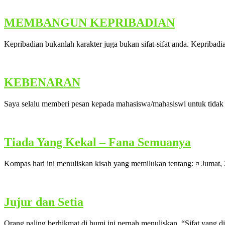
MEMBANGUN KEPRIBADIAN
Kepribadian bukanlah karakter juga bukan sifat-sifat anda. Kepribadia
KEBENARAN
Saya selalu memberi pesan kepada mahasiswa/mahasiswi untuk tidak 
Tiada Yang Kekal – Fana Semuanya
Kompas hari ini menuliskan kisah yang memilukan tentang: ¤ Jumat, 
Jujur dan Setia
Orang paling berhikmat di bumi ini pernah menuliskan, “Sifat yang di