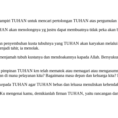
nghampiri TUHAN untuk mencari pertolongan TUHAN atas pergumulan 
AN akan menolongnya yg justru dapat membuatnya tidak peka akan
n penyembuhan kusta tubuhnya yang TUHAN akan karyakan melalui na
jadi tahir, ia menolak.
njamah tubuh kustanya dan mendoakannya kapada Allah. Bersyukur ak
a dan pimpinan TUHAN krn telah mematok atau memagari atau mengasu
an di mana pelayanan kita? Bagaimana masa depan dan keluarga kita? D
ong kepada TUHAN agar TUHAN bebas dan leluasa menuliskan kehendak
-Ku mengenai kamu, demikianlah firman TUHAN, yaitu rancangan dama