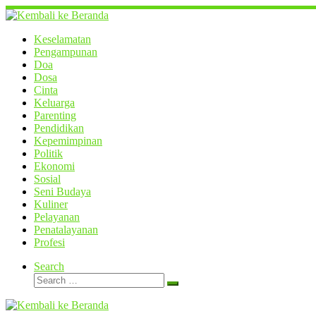
Skip
to
content
Keselamatan
Pengampunan
Doa
Dosa
Cinta
Keluarga
Parenting
Pendidikan
Kepemimpinan
Politik
Ekonomi
Sosial
Seni Budaya
Kuliner
Pelayanan
Penatalayanan
Profesi
Search
Search
Search
…