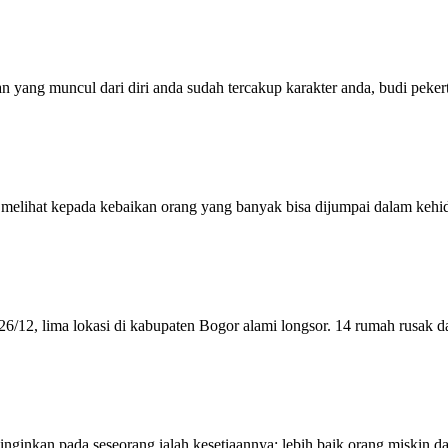
n yang muncul dari diri anda sudah tercakup karakter anda, budi pekert
melihat kepada kebaikan orang yang banyak bisa dijumpai dalam kehi
26/12, lima lokasi di kabupaten Bogor alami longsor. 14 rumah rusak 
inginkan pada seseorang ialah kesetiaannya; lebih baik orang miskin d