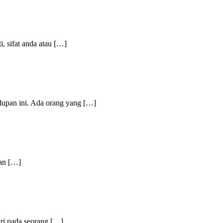
i, sifat anda atau […]
dupan ini. Ada orang yang […]
dan […]
ari pada seorang […]